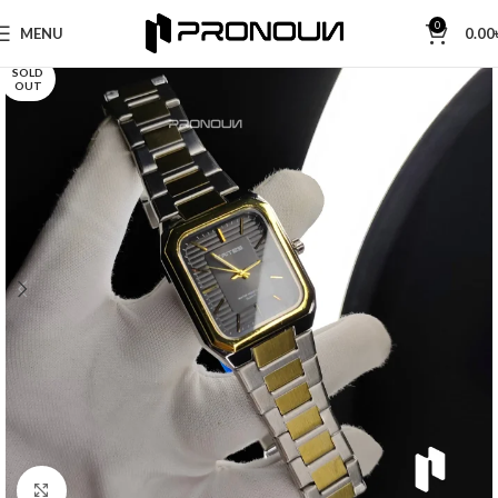
0
MENU
0.00
SOLD
OUT
Click to enlarge