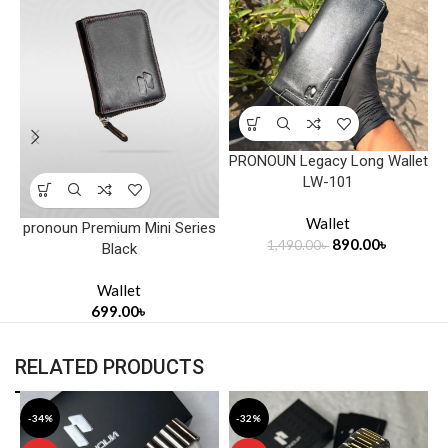
PRONOUN Legacy Long Wallet
LW-101
Wallet
pronoun Premium Mini Series
890.00
৳
1,490.00
৳
Black
Wallet
699.00
৳
RELATED PRODUCTS
-34%
-32%