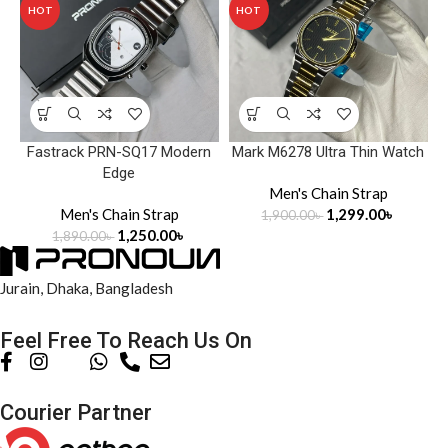
HOT
HOT
Fastrack PRN-SQ17 Modern
Mark M6278 Ultra Thin Watch
Edge
Men's Chain Strap
Men's Chain Strap
1,299.00
৳
1,900.00
৳
9
1,250.00
৳
1,890.00
৳
Jurain, Dhaka, Bangladesh
Feel Free To Reach Us On
Courier Partner