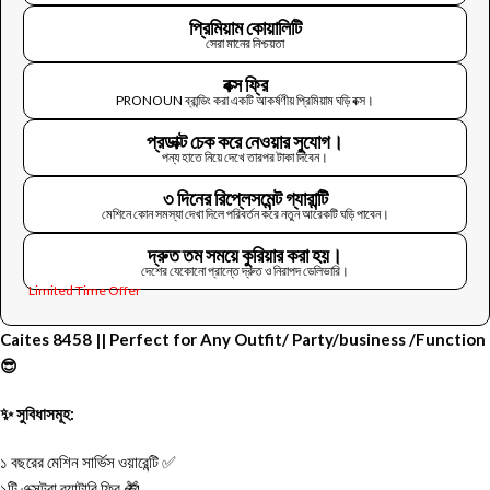
প্রিমিয়াম কোয়ালিটি
সেরা মানের নিশ্চয়তা
বক্স ফ্রি
PRONOUN ব্রান্ডিং করা একটি আকর্ষণীয় প্রিমিয়াম ঘড়ি বক্স।
প্রডাক্ট চেক করে নেওয়ার সুযোগ।
পন্য হাতে নিয়ে দেখে তারপর টাকা দিবেন।
৩ দিনের রিপ্লেসমেন্ট গ্যারান্টি
মেশিনে কোন সমস্যা দেখা দিলে পরিবর্তন করে নতুন আরেকটি ঘড়ি পাবেন।
দ্রুত তম সময়ে কুরিয়ার করা হয়।
দেশের যেকোনো প্রান্তে দ্রুত ও নিরাপদ ডেলিভারি।
Limited Time Offer
Caites 8458 || Perfect for Any Outfit/ Party/business /Function
😎
✨ সুবিধাসমূহ:
১ বছরের মেশিন সার্ভিস ওয়ারেন্টি ✅
১টি এক্সট্রা ব্যাটারি ফ্রি 🎁