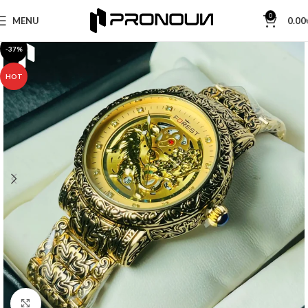
0
MENU
0.00
-37%
HOT
Click to enlarge