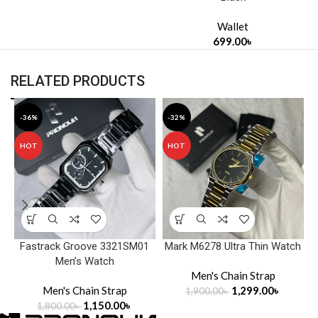
Wallet
699.00
৳
RELATED PRODUCTS
-36%
-32%
HOT
HOT
Fastrack Groove 3321SM01
Mark M6278 Ultra Thin Watch
Men’s Watch
Men's Chain Strap
Men's Chain Strap
1,299.00
৳
1,900.00
৳
1,150.00
৳
1,800.00
৳