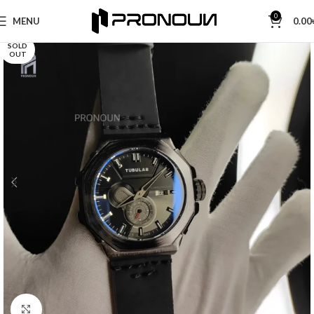
0
MENU
0.00
SOLD
OUT
Click to enlarge