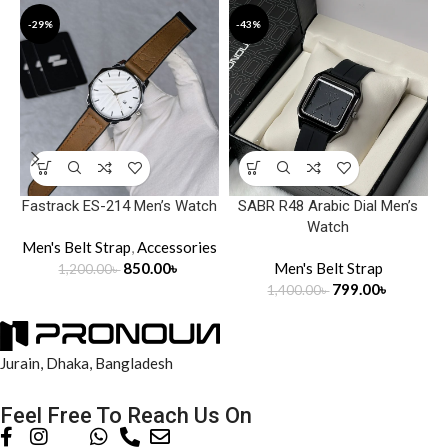
-29%
-43%
Fastrack ES-214 Men’s Watch
SABR R48 Arabic Dial Men’s
Watch
Men's Belt Strap
,
Accessories
850.00
৳
Men's Belt Strap
1,200.00
৳
799.00
৳
1,400.00
৳
Jurain, Dhaka, Bangladesh
Feel Free To Reach Us On