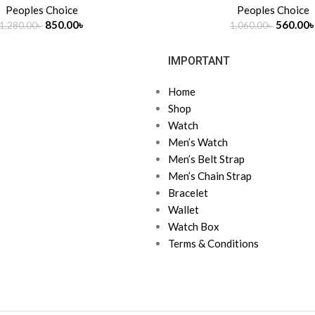
Peoples Choice
Peoples Choice
850.00
৳
560.00
1,280.00
৳
1,060.00
৳
IMPORTANT
Home
Shop
Watch
Men’s Watch
Men’s Belt Strap
Men’s Chain Strap
Bracelet
Wallet
Watch Box
Terms & Conditions