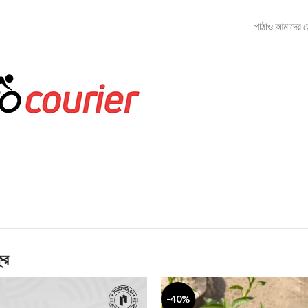
পাঠাও আমাদের ড
রি
-40%