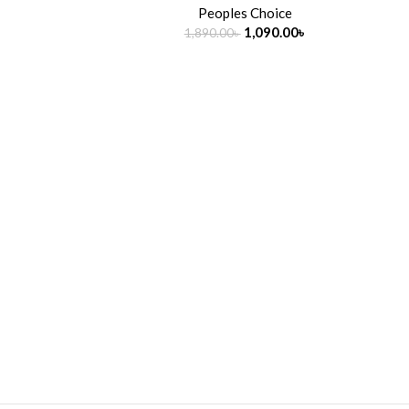
Peoples Choice
৳
1,090.00
৳
1,890.00
৳