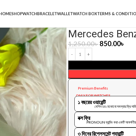
HOME
SHOP
WATCH
BRACELET
WALLET
WATCH BOX
TERMS & CONDITI
Mercedes Benz
1,250.00
৳
850.00
৳
Premium Benefits
ONLY FOR WATCHES
১ বছরের ওয়ারেন্টি
মেশিন এর যেকোনো সমস্যায় ফ্রি সার্ভি
বক্স ফ্রি
PRONOUN ব্রান্ডিং করা একটি আকর্ষণীয় প্
৩ দিনের রিপ্লেসমেন্ট গ্যারান্টি